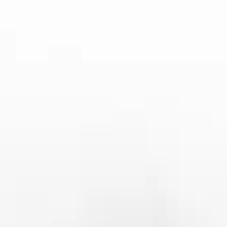
围内的竞争。为了帮助中国体育产业在全球舞台上占据一席之地，
OB体育致力于推动中国体育走向世界。在国际赛事的引入与推广
上，OB体育通过跨国合作，将国际顶级赛事引入中国，同时通过数
字化手段让中国观众能够第一时间看到世界各地的精彩赛事。
KOK体育
OB体育还通过其强大的数据分析能力，推动中国运动员的国际化发
展。通过对全球体育市场的深度分析，OB体育能够帮助中国运动员
选择适合的国际赛事，最大化地提升他们的曝光度和市场价值。此
外，OB体育还通过线上平台，为全球观众提供高质量的中国体育赛
事内容，进一步加深了国际观众对中国体育的认知与兴趣。
随着中国体育产业逐步走向全球，OB体育通过全球化布局，不仅提
升了中国体育产业的国际竞争力，也为国内体育品牌走向世界提供
了有力支持。通过不断拓展全球市场，OB体育将在全球体育产业中
占据越来越重要的地位，推动中国体育产业实现更大的跨越式发
展。