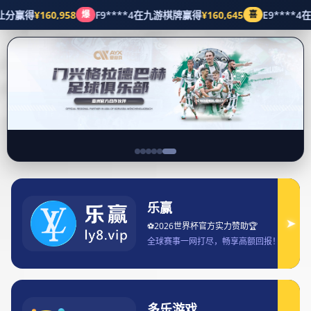
案例中心
OB体育引领中国体育产业创新发展 助力体育赛
事全方位数字化转型
Date
2025-01-21 11:45:55
本文将探讨OB体育如何引领中国体育产业创新发展，并助力体育赛
事实现全方位数字化转型。在当前体育产业迅速发展的背景下，数
字化转型已成为推动行业进步的关键力量。OB体育凭借其领先的技
术优势和创新模式，在提升赛事运营效率、增强观众体验、推动体