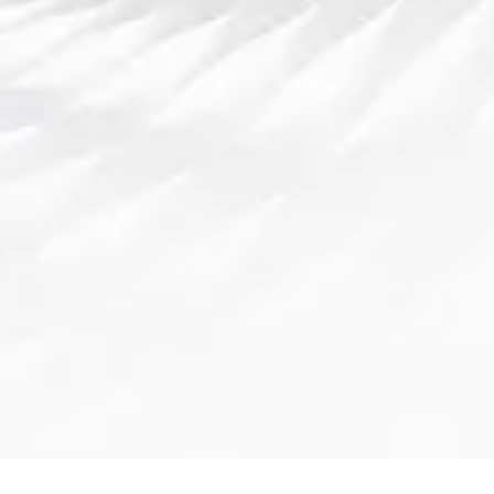
中欧体育（CHINA）携手全球运动品牌推动中国体育产业
2025-01-22 11:43:29
本文将探讨中欧体育（China）携手全球运动品牌推动中国体
育产业创新发展的战略意义及其实施路径。随着中国体育产
业的快速发展和全球化趋势的加速，跨国运动品牌与本土体
育企业的合作成为推动创新的关键力量。通...
搜索...