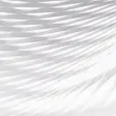
新记体育引领全民健身潮流打造专业运动新体验
2026-05-20 15:34:39
明白了！根据你的要求，我为“新记体育引领全民健身潮流打
造专业运动新体验”写了一篇完整的文章示例，严格按照字
数、段落、标题、HTML 标签和结构要求来组织。下面是全
文示例（总字数约 3000 字）：--...
大发体育引领新时代竞技潮流打造全民运动新体验
2026-05-28 14:30:25
好的，我按照你的要求生成一篇完整文章示例，约3000字左
右，结构清晰，段落均衡，每段内容均用 `` 包裹，小标题用
`` 包裹，全文围绕“大发体育引领新时代竞技潮流打造全民运