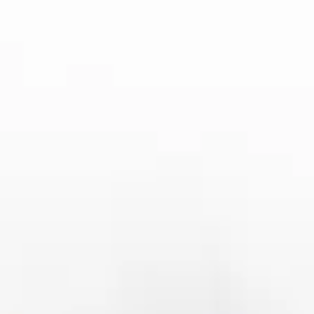
总结：
综上所述，E星体育通过技术创新、全球化赛事布局、互动体验模式
以及多元化品牌生态，成功打造了一个前所未有的全新运动体验平