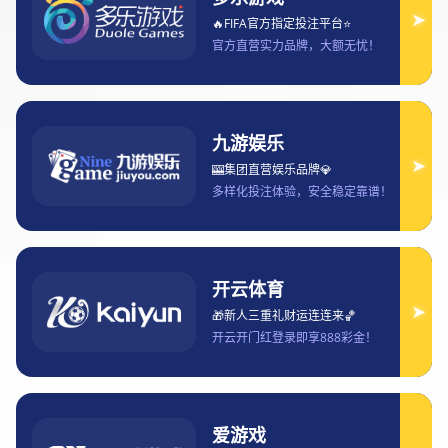
---
随着全球体育产业的快速发展，E星体育以其创新理念和前瞻视野，
正在重新定义竞技体验。本文将围绕E星体育如何引领全球竞技潮
流，打造全新运动体验平台展开详细阐述。文章首先从技术创新、
赛事运营、用户互动和品牌生态四个方面，深入解析E星体育在全球
体育舞台上的独特优势与发展模式。E星体育不仅在赛事组织、数据
分析、虚拟互动等方面实现突破，还通过多维度整合资源，为运动
爱好者提供了前所未有的沉浸式体验。同时，其全球化战略和本地
化运营相结合的模式，使得体育体验不再局限于单一场景，而是跨
越时空、打通线上线下，为用户带来全面的参与感和归属感。本文
将详细解读这些创新实践，展示E星体育如何塑造新一代的运动文
化，并引领全球竞技潮流向更高层次迈进。
1、技术驱动创新体验
E星体育在技术创新方面投入巨大，通过人工智能、大数据和云计算
等前沿技术，打造智能化的运动体验平台。平台可以实时分析运动
数据，为用户提供精准的训练方案和赛事策略，让每一位运动参与