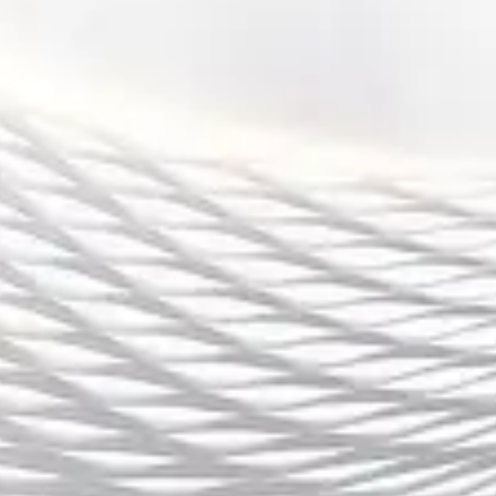
虚拟庆典或开幕式，通过全新的互动形式，将体育的热情与文化的
底蕴传播到全球各地。这种创新模式，既提高了品牌的曝光度，也
促进了体育文化的全球化发展。
此外，奇异果体育还通过创新的方式与各大体育品牌、运动员、俱
乐部等展开合作，形成了强大的品牌联盟。通过与明星运动员合作
推出限量版体育装备、虚拟球员、数字化周边产品等，奇异果体育
不仅拓展了自身的品牌价值，也带动了整个体育产业的数字化和品
牌化进程。通过这些举措，奇异果体育不仅提升了品牌的知名度，
还树立了其在全球体育市场的领导地位。
总结：
奇异果体育的全新升级，无论是在技术创新、虚拟与现实的结合，
还是用户体验的提升和体育文化的拓展上，都展现出了其强大的创
新能力和行业引领力。通过利用先进的沉浸式互动技术，奇异果体
育不仅打破了传统体育体验的局限，也为全球体育爱好者提供了前
所未有的全新运动体验。
未来，随着技术的不断进步和应用场景的不断扩展，奇异果体育将