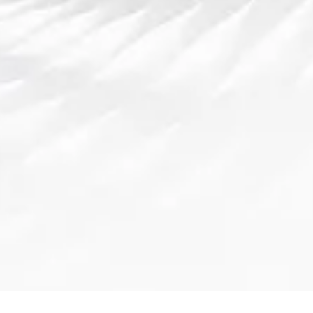
服务方向
互动KOK体育平台
最新资讯
高清足球直播app畅享全球赛事高清画
质实时观看与精彩互动体验
2026-07-24 18:05:35
足球裁判培训班报名开启助力培养专
业足球裁判人才提升执裁能力
2026-07-23 18:05:27
足球历史射手榜排名揭秘足坛传奇巨
星进球数据与辉煌成就全面盘点
2026-07-22 19:18:12