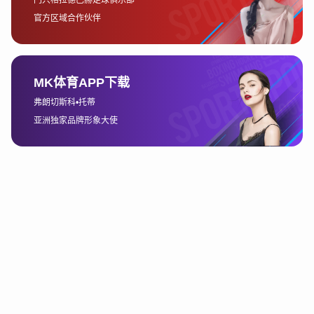
四、观赛体验全面提升
录像回放技术不仅改变了裁判判罚方式，也深刻影响着球迷的观赛
体验。通过大屏幕回放和电视转播中的多角度呈现，观众能够更直
观地理解判罚依据。
在世界杯赛场，VAR判罚过程往往伴随着现场解释和画面展示，这
种透明化处理有助于缓解球迷情绪，减少因信息不对称引发的争议
和不满。
同时，科技元素的加入也提升了赛事的观赏层次。球迷不再只是被
动接受结果，而是参与到判罚讨论与规则理解中，增强了观赛的互
动性和沉浸感。
总结：
总体而言，从世界杯录像回放技术的发展可以清晰看到足球裁判体
系在科技推动下不断进化的轨迹。技术革新不仅提升了判罚准确
性，也在制度层面重塑了比赛公平的实现方式，使足球运动更加符
合现代竞技体育的价值追求。