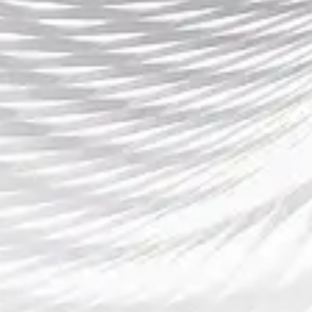
的竞技游戏，不同阶段的玩家在英雄选择、出装理解和对局
思路上往往存在巨大差异。本篇文章以“新手到高手必看英雄
联盟版本强势英雄与出装推荐指南全面解析思...
搜索...
导航
关于KOK体育
案例中心
公司新闻