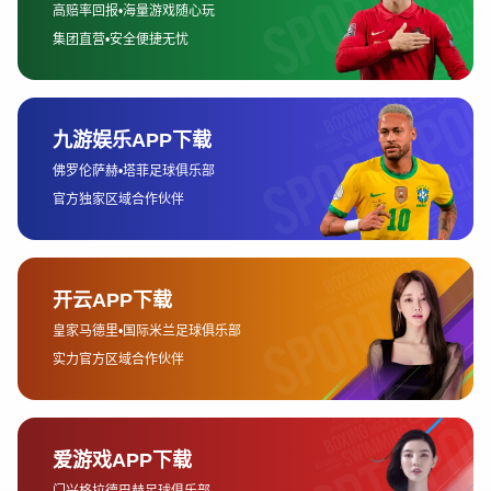
更重要的是，技术手段在一定程度上削弱了主观偏见的影响。通过
标准化流程和统一判罚尺度，不同球队在同一规则框架下竞争，有
助于增强参赛各方对比赛公平性的信任。
三、未来裁判技术趋势
从世界杯录像回放的发展方向来看，未来裁判技术将朝着更加智能
化、自动化的方向迈进。人工智能与大数据分析有望在越位判定、
犯规识别等方面发挥更大作用。
半自动越位技术已经在近届世界杯中得到应用，通过传感器与算法
实时计算球员位置，大幅缩短判罚时间，减少人为干预，为比赛流
畅性提供保障。
KOK体育
展望未来，裁判角色可能从“最终裁决者”逐步转变为“技术决策管理
者”。如何在技术辅助与裁判权威之间找到平衡，将成为国际足联和
各大赛事组织需要持续思考的问题。