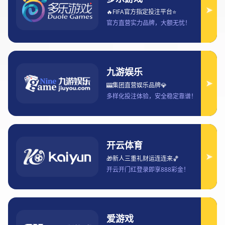
供更加全面的解读，帮助观众更好地理解和享受每一场比赛。从技
术分析到战术解构，再到运动员的心理状态与赛事背景，体育频道
的深度解析能够帮助观众在比赛中看到更多维度的精彩。本文将从
四个方面进行详细阐述：体育频道的赛事深度分析、独家技术解
析、赛事背景与历史渊源、以及运动员心态与表现解读。通过这些
角度的分析，读者能够更全面地理解体育赛事背后的故事和含义。
1、体育频道的赛事深度分析
体育频道之所以能够为观众提供全方位的赛事资讯，首先得益于其
强大的赛事深度分析能力。无论是足球、篮球还是网球等各种类型
的赛事，体育频道都能够从多角度深入解读比赛过程中的细节与关
键。通过引入先进的数据分析工具，体育频道能够呈现比赛中的每
个转折点、每一个关键瞬间，以及这些瞬间对比赛走势的影响。
例如，在一场顶级足球比赛中，体育频道不仅关注进球、助攻等显
而易见的亮点，还会分析控球率、传球成功率、球员跑动距离等细
节数据，帮助观众理解球队的战术部署及其执行效果。通过这些深
入的分析，观众能够看到比赛更为细腻的层面，领略到球场上每一