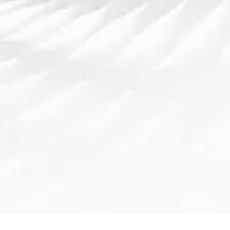
搜索...
导航
关于KOK体育
案例中心
公司新闻
服务方向
互动KOK体育平台