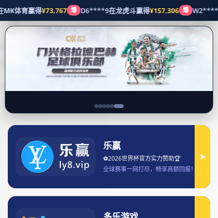
案例中心
体育频道独家解读全球顶级赛事精彩瞬间为您呈
现全方位赛事资讯和深度分析
Date
2025-06-19 14:29:11
本文将深入探讨体育频道如何通过独家解读全球顶级赛事精彩瞬
间，为观众呈现全方位赛事资讯与深度分析。体育赛事的精彩瞬间
无论是技术层面的突破，还是情感层面的震撼，都能引发全球观众
的广泛关注。而体育频道通过独到的视角和专业的分析，为赛事提