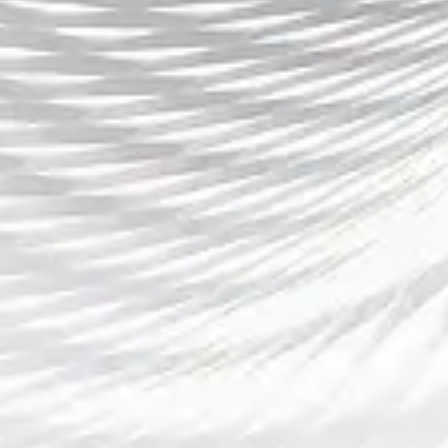
变动。新赛制的实施无疑将对世界范围内的俱乐部...
LPL联赛最新战况分析：季后赛争夺白热化 热门战队表现
2025-07-11 11:19:06
随着LPL（英雄联盟职业联赛）进入季后赛争夺的白热化阶
段，整个联赛的竞争愈加激烈，顶尖战队的表现成为了大家
关注的焦点。当前赛季，传统豪门战队和新兴力量之间的较
量充满看点，而季后赛的名额争夺更是充满变数...