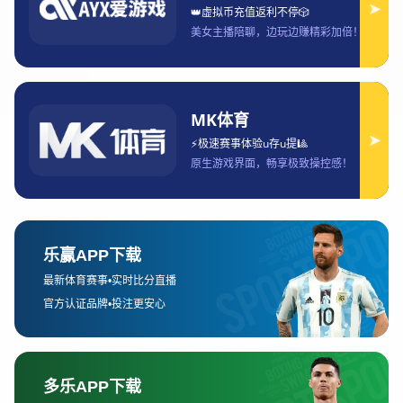
次传球、每一次拦截背后的智慧与策略。
此外，体育频道的赛事深度分析还体现在对比赛走势的预判与解
读。凭借多年积累的经验和对各支球队的深入了解，体育频道的专
家能够在比赛进行时实时做出预测，为观众提供实时、专业的意
见。这种专业性使得体育频道成为全球观众了解赛事的重要平台。
2、独家技术解析
在体育赛事中，技术层面的细节常常是决定比赛胜负的关键。而体
育频道的独家技术解析为观众呈现了这些鲜为人知的技术亮点。无
论是网球选手的发球技巧、篮球运动员的投篮动作，还是足球运动
员的控球技术，体育频道都能通过慢动作回放、技术图解以及专家
讲解，帮助观众深入了解每一个技术动作的背后原理。
例如，在一场高水平的网球比赛中，体育频道可能会详细分析选手
的发球动作、接发球的反应速度以及如何通过不同的旋转方式影响
球的轨迹和落点。通过对这些细节的剖析，观众能够不仅仅是看到
选手的精彩表现，而是能够理解他们在每一个动作背后的科学原理
与技术策略。