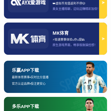
这种创新方式的应用使得传统的娱乐形式不再单一。以前，我们习
惯了单纯的观看或听觉上的娱乐享受，而四喜娱乐则在此基础上进
行创新，不仅仅让人“看”和“听”，而是通过全身心的参与，带来更深
刻的娱乐感受。这种娱乐形式的改变，不仅吸引了年轻一代用户，
也赢得了不同年龄段的广泛关注。
2、社交互动的全新模式
社交互动一直是娱乐体验中不可或缺的一部分，四喜娱乐通过构建
全新的社交互动平台，为用户带来了前所未有的社交体验。通过平
台内的多人互动游戏、实时社交功能以及虚拟社交活动，四喜娱乐
让用户之间的交流更加直接和有趣。
四喜娱乐的互动模式不仅仅是单纯的社交平台，它结合了用户的个
人兴趣和喜好，提供个性化的社交空间。用户可以根据自己的兴趣
组建团队，进行多人协作游戏，或是在虚拟世界中组织线上聚会。
这种创新的社交互动方式，使得娱乐不仅仅是个人的享受，更是集
体的互动体验。