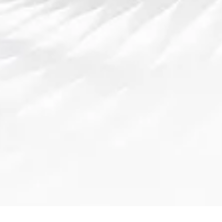
搜索...
导航
关于KOK体育
案例中心
公司新闻
服务方向
互动KOK体育平台