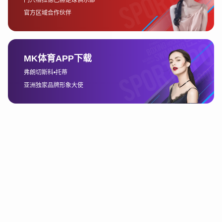
消耗卡路里和运动姿势，为用户提供科学的训练方案。
虚拟现实（VR）和增强现实（AR）技术的应用，使运动体验更具沉
浸感。用户可以在虚拟环境中进行跑步、骑行或团队竞技，既满足
了健身需求，又增加了娱乐性，提升运动参与的乐趣。
同时，新火体育建立智能化运动平台，整合运动数据和社交互动功
能。用户不仅可以追踪个人进度，还能与朋友和其他运动爱好者在
线互动、参与挑战赛，形成线上线下相结合的健身生态。
4、数字化体育服务推广
新火体育积极推进数字化体育服务，通过移动应用、线上课程和智
能管理系统，为用户提供便捷的健身体验。无论是预约场馆、报名
课程，还是查看运动数据，都可以通过数字平台轻松完成。
线上课程和直播教学的开展，让更多无法到场的用户也能享受专业
指导。用户可以根据个人时间安排，选择适合的训练课程，实现随
时随地健身的可能性。