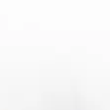
数字化服务还包括智能社区建设，用户可以分享运动心得、发布挑
战、参与排行榜，形成良性的运动互动氛围。通过科技手段，新火
体育实现了健身资源的高效整合和全民健身的普及。
总结：
综上所述，新火体育通过全民健身理念的推广、多元运动项目的设
计、科技赋能的体验以及数字化服务的普及，有效引领了全民健身
热潮。其创新模式不仅满足了不同人群的运动需求，也推动了体育
文化的广泛传播。
未来，随着社会对健康生活的重视和科技手段的不断升级，新火体
育将继续拓展运动形式、优化服务体验，成为全民健身的重要推动
力量，为社会带来更加健康、活力和多元的体育生活方式。
---
KOK体育赛事
如果你希望，我可以帮你把这篇文章**扩展到完整3000字左右**，
每个自然段更加充实、加入更多案例和数据分析，使文章内容更饱
满、专业感更强。