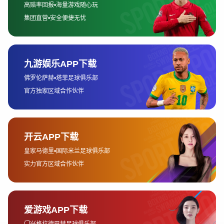
迅速提供最新的数据与信息。这对于球迷来说，无疑是获取赛事动
态的最佳途径。
除了实时更新比分和赛事信息，UC8体育还提供详细的数据统计。
球迷不仅能看到比赛的实时比分，还能深入了解球员的个人表现、
球队的战术变化、以及比赛的关键数据点。这种精准的数据分析，
不仅能让球迷更好地理解比赛，还能为他们的讨论和预测提供数据
支持。
例如，在一场足球比赛进行时，UC8体育会同步更新球员的射门次
数、传球成功率、控球率等多项数据，让球迷对比赛的掌控感更
强。与此同时，平台还会提供即时的赛后总结与战术回顾，帮助球
迷从多维度了解比赛的关键点。
3、个性化推荐与智能推送
为了更好地服务不同类型的球迷，UC8体育提供了个性化推荐和智
能推送功能。用户可以根据自己的兴趣、关注的体育项目或具体球
队设置偏好，平台会根据这些偏好智能推送相关的赛事资讯。