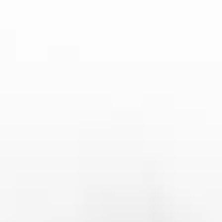
赛事分析不仅仅局限于简单的比赛结果，平台还会从战术角度、球
员心理、球队状态等多方面进行剖析。通过这些深度分析，球迷能
够更好地理解比赛背后的深层次因素，也能增强对赛事的理解和兴
趣。
这些专家评论有时也会涉及一些具体的技术细节，诸如球队如何布
置防守，球员的体能状况是否影响比赛表现，战术变化对比赛走势
的影响等。这些信息对于球迷来说，提供了比单纯赛事数据更为丰
富和有深度的内容。
总结：
UC8体育凭借其全覆盖的赛事资讯、实时更新的数据、个性化推荐
以及深度的赛事分析，为全球球迷提供了一个无缝接入体育世界的
窗口。无论你是普通球迷，还是资深体育爱好者，平台都能满足不
同层次的需求。
通过这些功能，UC8体育不仅让球迷能够更轻松地掌握全球体育赛
事的第一手动态，还提高了他们对赛事的理解和互动体验。这种全
面、多元化的服务模式，使得UC8体育成为了当今最受欢迎的体育