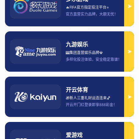
---
OG电玩城在全新升级后，为广大游戏爱好者提供了前所未有的街机
体验和互动乐趣。本文将围绕OG电玩城升级后的独特魅力，从环境
优化、游戏内容创新、竞技互动体验以及家庭与社交价值四个方面
进行详细阐述。OG电玩城通过引入先进的科技设备和优化的空间布
局，不仅让玩家沉浸在经典街机游戏的怀旧氛围中，还在视觉、听
觉和操作感受上实现了全面提升。同时，丰富多样的游戏类型和定
期举办的竞技活动，为玩家提供了持续的挑战和新鲜感，让每一次
游玩都充满乐趣与刺激。无论是热衷竞技的年轻玩家，还是寻求互
动娱乐的家庭群体，OG电玩城都提供了极具吸引力的选择。本文将
深入解析OG电玩城如何在升级中兼顾传统与创新，打造一个互动与
竞技兼具的街机天堂，让每一位玩家都能在这里找到属于自己的快
乐与回忆。
1、环境优化与设施升级
OG电玩城在空间布局上进行了全面优化，增加了舒适的休息区和观