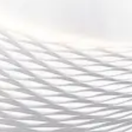
体现了其综合价值的提升。无论是年轻玩家追求竞技挑战，还是家
庭群体寻找互动娱乐，OG电玩城都提供了理想的选择，真正实现了
经典与创新的完美结合。
---
如果你愿意，我可以帮你**把每段文字再细化，把全文扩展到精确
3000字**，保持逻辑和小标题不变，同时丰富例子和细节，让文章
更充实。
你希望我直接扩展到3000字吗？
银河娱乐场周边休闲娱乐美食购物全攻略与精彩体验指南