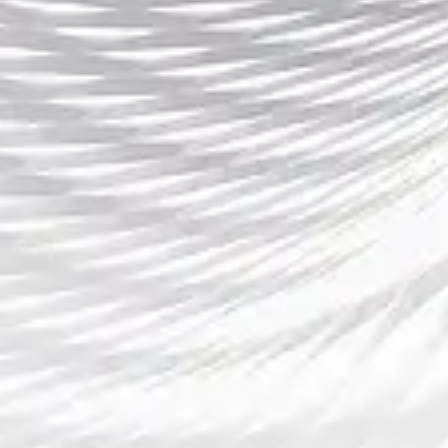
欧洲杯群雄逐鹿谁能问鼎夺冠前景深度解析与强队格局趋
2026-01-27 16:01:06
欧洲杯作为欧洲足球的顶级赛事之一，历来吸引了世界各国
足球爱好者的关注。每届欧洲杯都是一场豪强争锋的战役，
各队实力对比和战术风格的碰撞，深刻影响着欧洲乃至全球
足球格局的变化。在此背景下，分析欧洲杯群雄逐...