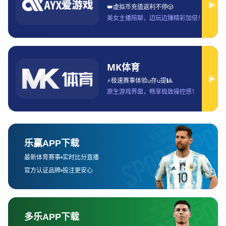
KOK体育
此外，高位逼抢战术在多个经典场次中被反复验证其威力。通过比
赛录像可以看到，前锋与中场形成整体压迫，迫使对手在后场失
误，从而迅速转化为进攻机会，这种战术成为许多比赛胜负的关
键。
与此同时，也有球队在强敌面前选择务实的低位防守。通过紧密的
防线与快速反击，利用边路速度型球员完成致命一击，这种战术在
多场强弱对话中取得了出人意料的效果。
2、教练博弈细节
英超经典比赛录像不仅是球员的舞台，更是教练智慧的集中体现。
通过回看整场比赛，可以发现教练在赛前部署、临场调整以及换人
策略上的细微差别，往往决定了比赛的最终走向。
在一些焦点大战中，双方主帅会针对对手核心球员进行专门布置。
录像中常见的现象是对关键球员进行区域包夹或切断其接球线路，
从而迫使对方进攻体系运转不畅。