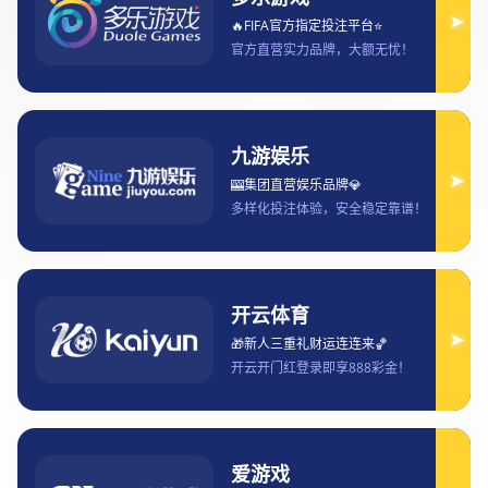
术变化，从高位逼抢到低位防守反击，从传统边路传中到强调中路
渗透的体系革新。同时，众多世界级球星在关键比赛中的高光瞬
间，也构成了赛季精华中最具感染力的画面。本文将以英超经典比
赛录像为核心，从战术体系的演变、教练博弈的细节、球星个人表
现的解析以及赛季整体节奏与风格的回顾四个方面，全面梳理赛季
精华内容，力求通过战术与个人表现的双重视角，还原英超赛季的
全景图景，让读者在回顾中重新理解比赛的深层魅力。
1、战术体系演进
从经典比赛录像中可以明显感受到英超战术体系的不断演进。赛季
初期，许多球队依然强调身体对抗与快速推进，传统的4-4-2或4-2-
3-1阵型频繁出现，比赛节奏快、攻防转换直接，体现了英超一贯的
高强度风格。
随着赛季深入，一些强队开始在录像中展现更为复杂的战术结构。
后场出球体系逐渐成熟，中后卫参与组织成为常态，门将的脚下技
术被反复利用，球队通过短传层层推进，力求在中场形成人数优
势。