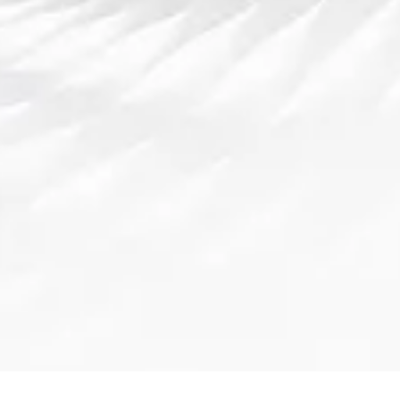
搜索...
导航
关于KOK体育
案例中心
公司新闻
服务方向
互动KOK体育平台
最新资讯