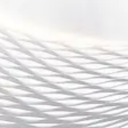
飞亚体育（CHINA）助力体育产业创新发展 引领未来运
2025-03-22 02:53:55
本文将探讨飞亚体育（China）在推动体育产业创新发展、引
领未来运动潮流以及数字化转型方面的重要作用。随着全球
体育产业的迅速发展和数字技术的不断创新，飞亚体育以其
领先的科技应用和创新的商业模式，成为中...