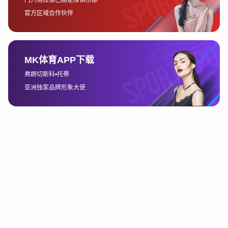
能是生死攸关的决战。
4、赛季收官阶段的巅峰对决
随着赛季的临近尾声，英超联赛的收官阶段通常会迎来更多紧张的
对决，特别是对于冠军、欧战资格和保级的球队来说，最后几轮的
比赛尤为重要。对于争冠的球队而言，任何一场失利都可能导致丧
失夺冠机会，因此每一场比赛都可能成为决定性战役。
2025赛季的最后几轮，将是争冠球队之间最激烈的较量，尤其是曼
城和利物浦的直接对话。此时，曼城可能已经凭借一系列胜利拉开
了与其他球队的差距，但利物浦等球队依然有机会通过最后的努力
逆袭夺冠。此外，争四的战斗同样充满戏剧性。阿森纳、切尔西、
曼联等球队的竞争，将决定谁能晋级欧冠，谁将面临“无欧战”的尴
尬。
收官阶段的保级战也同样精彩。位于降级区的球队在最后几轮必然
拼尽全力争取生存机会。一些小球队如伯恩茅斯、诺里奇等，面对
强敌时将全力以赴争取分数，力求避免降级的命运。这些保级战的