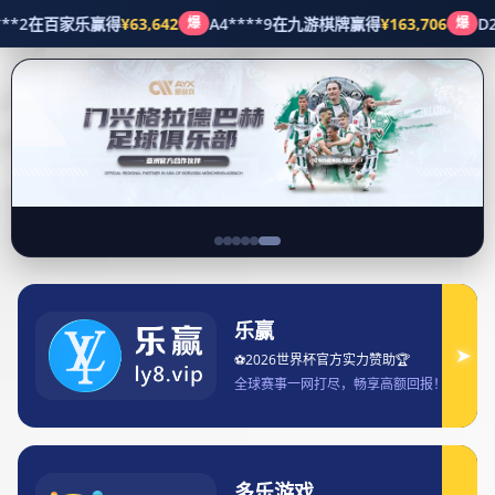
公司新闻
2025赛季英超全面赛程解析及重点对阵展望
Date
2025-06-04 23:15:08
2025赛季英超联赛将会是一个充满挑战和机遇的赛季，比赛的激烈
程度将进一步提升，各支球队的争夺也将更加白热化。从争夺冠军
到保级大战，再到中游球队的竞争，每一场比赛都值得关注。本篇
文章将全面解析2025赛季英超的赛程安排，并展望其中的重要对
阵。从赛季初期的激烈较量，到圣诞节前后的关键赛段，再到紧张