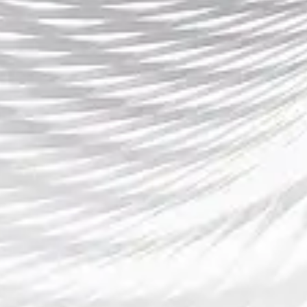
澳門新博彩法改革：推动行业合规发展与社会责任共融的
2024-12-10 05:15:52
文章摘要的内容：澳门新博彩法改革为推动行业合规发展与
社会责任共融开辟了新的机遇。通过法律框架的更新和行业
实践的创新，澳门不仅强化了博彩市场的合法性和透明度，
还促进了社会责任的融入，为可持续发展奠定了基...
BET365魁北克平台介绍及其在加拿大市场的发展前景分
2024-12-11 22:56:51