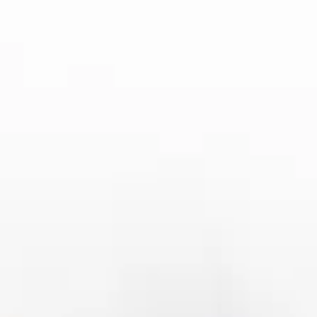
级。
在全球化战略布局中，开云体育通过与多个国际体育联盟、俱乐部
和赛事组织的合作，推动了全球范围内的数字化与智能化应用。开
云体育为全球多个大型体育赛事提供了技术支持，从赛事数据分
析、直播转播到观众互动平台，都得到了开云体育技术团队的全力
支持。通过这些合作，开云体育不仅提高了品牌影响力，还为全球
体育产业的数字化转型提供了宝贵经验。
此外，开云体育还积极参与到全球智能硬件市场的竞争中，通过自
主研发与全球合作相结合的方式，推动智能体育硬件的普及。这些
智能硬件不仅在高端体育市场得到广泛应用，也逐渐渗透到大众健
身、休闲娱乐等领域，推动了全球体育产业智能化的快速发展。
总结：
开云体育在全球体育产业中的创新发展，既有助于推动数字化转
型，也加速了智能化水平的提升。通过建设先进的数字化基础设
施、应用智能化体育数据分析技术、推动智能产品创新以及全球化
战略布局，开云体育为全球体育产业提供了强大的技术支撑，助力