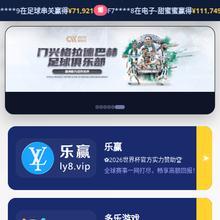
公司新闻
开云体育助力全球体育产业创新发展，推动数字
化转型与智能化提升
Date
2024-12-11 00:13:27
随着数字化与智能化技术的飞速发展，全球体育产业正经历前所未
有的变革。开云体育作为行业领先者之一，积极推动全球体育产业
的创新发展，特别是在数字化转型和智能化提升方面，展现出了卓
越的创新能力和前瞻性思维。本文将从四个方面详细阐述开云体育